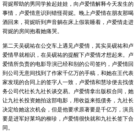
荷妮帮助的男同学捡起娃娃，向卢爱情解释今天发生的
事情，卢爱情意识到错怪荷妮。晚上卢爱情在朋友那喝
酒回来，荷妮听到声音躺在床上假装睡着，卢爱情走进
荷妮的房间抱着她痛哭。
第二天吴砚祐在公交车上遇见卢爱情，其实吴砚祐和卢
爱情早就相识，在吴砚祐的提醒下卢爱情才想起来。卢
爱情所负责的电影导演已经和别的公司签约，卢爱情回
到公司无意间找到了作家千亿万的手稿，和她在王代表
家发现的合同上的签字人一致，卢爱情和慧珍便去找债
务公司代社长九社长谈交易。卢爱情拿出版权合同，她
让九社长投资她拍这部电影，用收益来抵债务，九社长
决定给她这次机会，但是他要求原著要是千亿万，演员
要是进军好莱坞的柳珍，卢爱情很快就和九社长签下合
同。