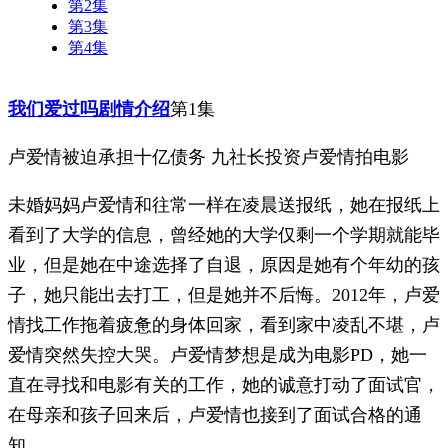
第2集
第3集
第4集
我们爱过吗剧情介绍
第1集
卢爱情被迫承担十亿债务 九社长投资卢爱情拍电影
未婚妈妈卢爱情和往常一样在凌晨送报纸，她在报纸上
看到了大学的信息，曾经她的大学仅剩一个学期就能毕
业，但是她在中途选择了自退，原因是她有个年幼的孩
子，她只能出去打工，但是她并不后悔。2012年，卢爱
情找工作拖着疲惫的身体回家，看到家中凌乱不堪，卢
爱情突然失控大哭。卢爱情梦想是成为电影PD，她一
直在寻找和电影有关的工作，她的诚意打动了面试官，
在母亲和孩子回来后，卢爱情也接到了面试合格的通
知。