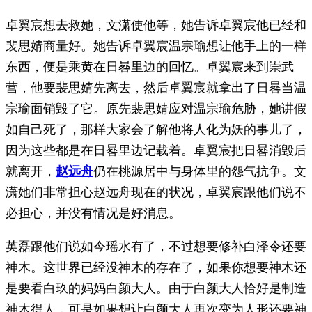
卓翼宸想去救她，文潇使他等，她告诉卓翼宸他已经和
裴思婧商量好。她告诉卓翼宸温宗瑜想让他手上的一样
东西，便是乘黄在日晷里边的回忆。卓翼宸来到崇武
营，他要裴思婧先离去，然后卓翼宸就拿出了日晷当温
宗瑜面销毁了它。原先裴思婧应对温宗瑜危胁，她讲假
如自己死了，那样大家会了解他将人化为妖的事儿了，
因为这些都是在日晷里边记载着。卓翼宸把日晷消毁后
就离开，
赵远舟
仍在桃源居中与身体里的怨气抗争。文
潇她们非常担心赵远舟现在的状况，卓翼宸跟他们说不
必担心，并没有情况是好消息。
英磊跟他们说如今瑶水有了，不过想要修补白泽令还要
神木。这世界已经没神木的存在了，如果你想要神木还
是要看白玖的妈妈白颜大人。由于白颜大人恰好是制造
神木得人，可是如果想让白颜大人再次变为人形还要神