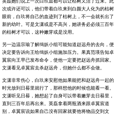
英磊她们说上一次白玖血都可以让枯树又活了过来。此
次或许还可以，他们带着白玖来到白颜大人化为的枯树
眼前，白玖将自己的血迹到了枯树上，不一会就长出了
新的幼叶。可是文潇或是不高兴，她讲务必必须三百年
的枯树才可以，这种嫩芽或是没用。
另一边温宗瑜了解缉妖小组可能知道赵远舟的去向，便
决定要告诉向王给缉妖小组施加压力。果真范瑛告知卓
翼宸向王早已发布命令，使他一定要把赵远舟抓回家。
文潇看见卓翼宸去杀赵远舟，但她什么都不会做。
文潇非常伤心，白玖来安慰他如果能把和赵远舟一起的
时光放到日晷里就行了，那样想他的时候也能看一看。
文潇听见日晷，她想起了自身可以带着嫩芽去日晷里，
直到三百年后再出来。英磊拿着两瓶酒来跟卓翼宸道
别，卓翼宸说如果自己没有回家就要他将物品交到文