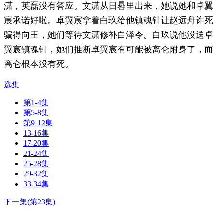
潇，英磊没有答应。文潇从日晷里出来，她说她和卓翼
宸承诺好啦。卓翼宸拿着白玖给他镇魂针让赵远舟诈死
骗得向王，她们等待文潇修补白泽令。白玖说他没送卓
翼宸镇魂针，她们推断卓翼宸有可能被离仑附身了，而
离仑根本没有死。
选集
第1-4集
第5-8集
第9-12集
13-16集
17-20集
21-24集
25-28集
29-32集
33-34集
下一集(第23集)