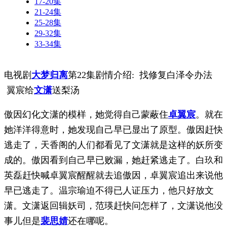
17-20集
21-24集
25-28集
29-32集
33-34集
电视剧
大梦归离
第22集剧情介绍: 找修复白泽令办法
翼宸给
文潇
送梨汤
傲因幻化文潇的模样，她觉得自己蒙蔽住
卓翼宸
。就在
她洋洋得意时，她发现自己早已显出了原型。傲因赶快
逃走了，天香阁的人们都看见了文潇就是这样的妖所变
成的。傲因看到自己早已败漏，她赶紧逃走了。白玖和
英磊赶快喊卓翼宸醒醒就去追傲因，卓翼宸追出来说他
早已逃走了。温宗瑜迫不得已人证压力，他只好放文
潇。文潇返回辑妖司，范瑛赶快问怎样了，文潇说他没
事儿但是
裴思婧
还在哪呢。