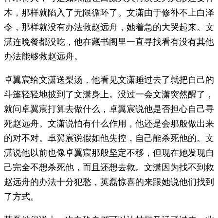
木，那样就陷入了无限循环了。文潇由于修补不上白泽
令，那样就没有办法救赵远舟，她着急的大哭起来。文
潇连晚餐都没吃，他在藏书阁里一直寻找看有没有其他
办法能够救赵远舟。
卓翼宸给文潇送梨汤，他看见文潇睡过去了就把自己的
斗篷轻轻地披到了文潇身上。没过一会文潇突然醒了，
就问卓翼宸打算去做什么，卓翼宸说他是否担心自己寻
死赵远舟。文潇说怕有什么作用，他还是会那般做出来
的对不对。卓翼宸说假如他失控，自己能杀死他的。文
潇说他以前也像卓翼宸那般坚定不移，但现在她发现自
己完全不想杀死他，而且还想去救。文潇因为找不到救
赵远舟的办法十分犯愁，英磊惊喜的来跟她说他们找到
了方式。