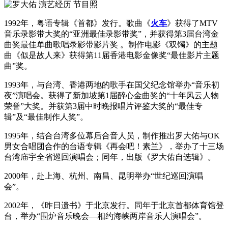
1992年，粤语专辑《首都》发行。歌曲《
火车
》获得了MTV
音乐录影带大奖的“亚洲最佳录影带奖”，并获得第3届台湾金
曲奖最佳单曲歌唱录影带影片奖 。制作电影《双镯》的主题
曲《似是故人来》获得第11届香港电影金像奖“最佳影片主题
曲”奖。
1993年，与台湾、香港两地的歌手在国父纪念馆举办“音乐初
夜”演唱会。获得了新加坡第1届醉心金曲奖的“十年风云人物
荣誉”大奖。并获第3届中时晚报唱片评鉴大奖的“最佳专
辑”及“最佳制作人奖”。
1995年，结合台湾多位幕后合音人员，制作推出罗大佑与OK
男女合唱团合作的台语专辑《再会吧！素兰》，举办了十三场
台湾庙宇全省巡回演唱会；同年，出版《罗大佑自选辑》。
2000年，赴上海、杭州、南昌、昆明举办“世纪巡回演唱
会”。
2002年，《昨日遗书》于北京发行。同年于北京首都体育馆登
台，举办“围炉音乐晚会—相约海峡两岸音乐人演唱会”。