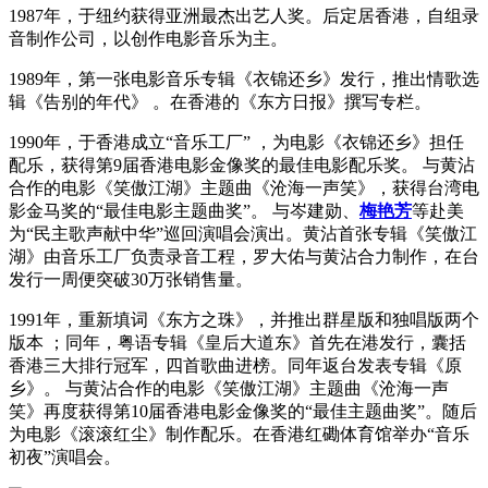
1987年，于纽约获得亚洲最杰出艺人奖。后定居香港，自组录
音制作公司，以创作电影音乐为主。
1989年，第一张电影音乐专辑《衣锦还乡》发行，推出情歌选
辑《告别的年代》 。在香港的《东方日报》撰写专栏。
1990年，于香港成立“音乐工厂” ，为电影《衣锦还乡》担任
配乐，获得第9届香港电影金像奖的最佳电影配乐奖。 与黄沾
合作的电影《笑傲江湖》主题曲《沧海一声笑》，获得台湾电
影金马奖的“最佳电影主题曲奖”。 与岑建勋、
梅艳芳
等赴美
为“民主歌声献中华”巡回演唱会演出。黄沾首张专辑《笑傲江
湖》由音乐工厂负责录音工程，罗大佑与黄沾合力制作，在台
发行一周便突破30万张销售量。
1991年，重新填词《东方之珠》，并推出群星版和独唱版两个
版本 ；同年，粤语专辑《皇后大道东》首先在港发行，囊括
香港三大排行冠军，四首歌曲进榜。同年返台发表专辑《原
乡》。 与黄沾合作的电影《笑傲江湖》主题曲《沧海一声
笑》再度获得第10届香港电影金像奖的“最佳主题曲奖”。随后
为电影《滚滚红尘》制作配乐。在香港红磡体育馆举办“音乐
初夜”演唱会。