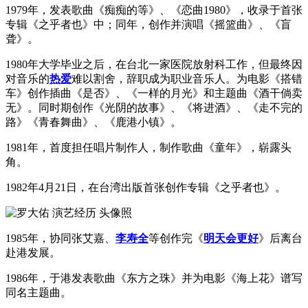
1979年，发表歌曲《痴痴的等》、《恋曲1980》，收录于首张
专辑《之乎者也》中；同年，创作并演唱《摇篮曲》、《盲
聋》。
1980年大学毕业之后，在台北一家医院放射科工作，但最终因
对音乐的
热爱
难以割舍，辞职成为职业音乐人。为电影《搭错
车》创作插曲《是否》、《一样的月光》和主题曲《酒干倘卖
无》。同时期创作《光阴的故事》、《将进酒》、《走不完的
路》《青春舞曲》、《鹿港小镇》。
1981年，首度担任唱片制作人，制作歌曲《童年》，崭露头
角。
1982年4月21日，在台湾出版首张创作专辑《之乎者也》。
1985年，协同张艾嘉、
李寿全
等创作完《
明天会更好
》后离台
赴港发展。
1986年，于港发表歌曲《东方之珠》并为电影《海上花》谱写
同名主题曲。