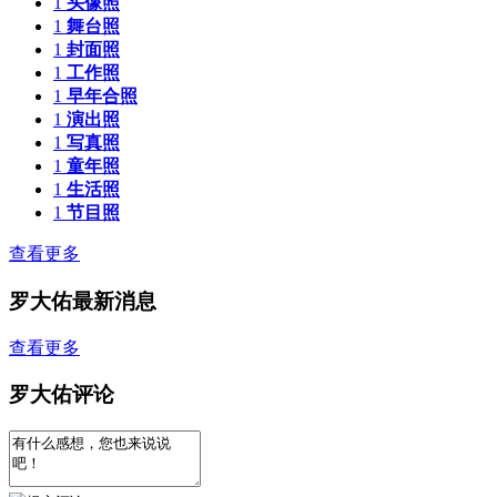
1
头像照
1
舞台照
1
封面照
1
工作照
1
早年合照
1
演出照
1
写真照
1
童年照
1
生活照
1
节目照
查看更多
罗大佑最新消息
查看更多
罗大佑评论