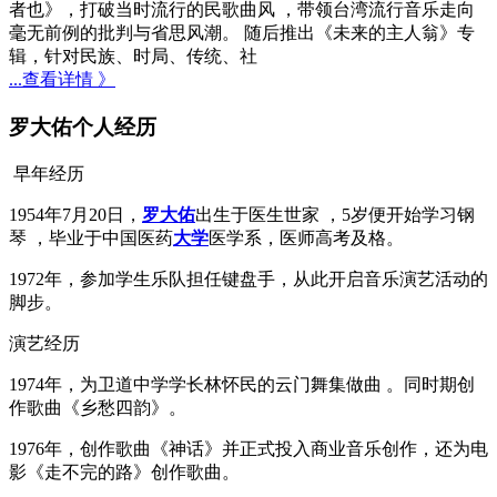
者也》，打破当时流行的民歌曲风 ，带领台湾流行音乐走向
毫无前例的批判与省思风潮。 随后推出《未来的主人翁》专
辑，针对民族、时局、传统、社
...查看详情 》
罗大佑个人经历
早年经历
1954年7月20日，
罗大佑
出生于医生世家 ，5岁便开始学习钢
琴 ，毕业于中国医药
大学
医学系，医师高考及格。
1972年，参加学生乐队担任键盘手，从此开启音乐演艺活动的
脚步。
演艺经历
1974年，为卫道中学学长林怀民的云门舞集做曲 。同时期创
作歌曲《乡愁四韵》。
1976年，创作歌曲《神话》并正式投入商业音乐创作，还为电
影《走不完的路》创作歌曲。