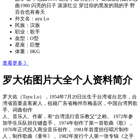
曲1980 闪亮的日子 滚滚红尘 穿过你的黑发的我的手 野
百合也有春天
外文名：
ayu Lo
民族：
汉族
职业：
歌手
血型：
O型
星座：
巨蟹
体重：
0KG
查看更多 》
罗大佑图片大全个人资料简介
罗大佑（Tayu Lo），1954年7月20日出生于台湾省台北市，台
湾省苗栗县客家人，祖籍广东省梅州市梅县区，中国台湾男歌
手、词曲创作
人、音乐人、作家，有“台湾流行音乐教父”之称。 1972年参
加学生乐队担任键盘手 。1974年创作了第一首歌曲《歌》 。
1976年正式投入商业音乐创作 。1981年首度担任唱片制作
人，制作歌曲《童年》 。1982年发行个人第一张专辑《之乎