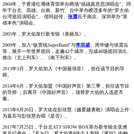
2004年，于香港红墈体育馆举办两场“搞搞真意思演唱会”。同
年于台北、高雄、台南、新竹、台中举办睽违多年的“罗大佑
台湾巡回演唱会”。 偕同赵传、
张震
岳于南京、深圳举办”英
雄本色”演唱会。
2005年，罗大佑发行新专辑《美丽岛》。
2009年，加入“纵贯线SuperBand”与
李宗盛
、周华健与张震岳
等，展开一年世界巡回，走遍42个城市，完成48场巡回演出。
推出《北上列车》、《南下列车》。
2013年3月，罗大佑加入《中国最强音》，担任该节目的导
师。
2014年6月，罗大佑加盟《中国好声音》第三季，担任该节目
的导师 ；后离开《中国好声音》，顶替罗大佑的人选是齐
秦。
2015年6月20日，罗大佑在彭佳慧《越爱越勇敢》演唱会上作
为嘉宾与彭佳慧合唱《是否》。
2017年7月25日，于台北ATT SHOW BOX举办新专辑全亚洲
发片记者会。 7月26日，罗大佑第8张个人专辑《家III》由种