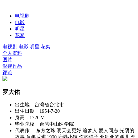
电视剧
电影
明星
花絮
电视剧
电影
明星
花絮
个人资料
图片
影视作品
评论
罗大佑
出生地：
台湾省台北市
出生日期：
1954-7-20
身高：
172CM
毕业院校：
台湾中山医学院
代表作：
东方之珠 明天会更好 追梦人 爱人同志 光阴的
故事 童年 恋曲1990 鹿港小镇 你的样子 亚细亚的孤儿 恋