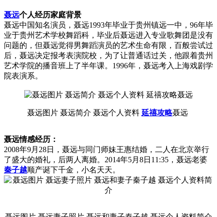
聂远
个人经历家庭背景
聂远中国知名演员，聂远1993年毕业于贵州镇远一中，96年毕
业于贵州艺术学校舞蹈科，毕业后聂远进入专业歌舞团是没有
问题的，但聂远觉得男舞蹈演员的艺术生命有限，百般尝试过
后，聂远决定报考表演院校，为了让普通话过关，他跟着贵州
艺术学院的播音班上了半年课。1996年，聂远考入上海戏剧学
院表演系。
聂远图片 聂远简介 聂远个人资料
延禧攻略
聂远
聂远情感经历：
2008年9月28日，聂远与同门师妹王惠结婚，二人在北京举行
了盛大的婚礼，后两人离婚。2014年5月8日11:35，聂远老婆
秦子越
顺产诞下千金，小名天天。
聂远图片 聂远妻子照片 聂远和妻子秦子越 聂远个人资料简介