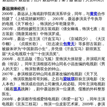
聂远演绎经历：
2000年，聂远从上海戏剧学院表演系毕业，同年，与
黄奕
合作
拍摄了《上错花轿嫁对郎》。 2001年，聂远参演吴子牛执导
的电视《天下粮仓》，饰演的少年乾隆皇帝。
2003年，搭档徐媛熙主演古装戏剧《倩女幽魂，饰演七夜；在
古装剧《隋唐英雄传》中饰演罗成。
2004年，聂远一连主演《汗血宝马》、《京城四少》、《大汉
巾帼》、《贞观长歌》、《壮志凌云
包青天
》等多部古装剧，
被媒体评为“中国新四小生”，并凭借《汗血宝马》获得第五
届“大众电视双十佳”“十佳演员奖”。
2006年，在王晶版《雪山飞狐》里饰演大侠胡斐，并演唱片尾
曲《传说》。同年主演根据石钟山同名小说改编的电视剧《男
人的天堂》，饰演智勇双全的钟山。
2007年，参演根据石钟山同名原著改编的电视剧《天下兄
弟》，饰演双胞胎哥哥刘栋。之后与
梁咏琪
联袂主演电影《女
人本色》，饰演成在信的上司兼情人程必聪。同年主演电视剧
《戴着
面具
跳舞》，剧中聂远扮演一位潇洒、儒雅的外科整形
医生。
2008年，参演都市情感爱情电视剧《和爱一起飞》，同年主演
电视剧《京东三枝花》，饰演一位皮影艺术家。2009年，参演