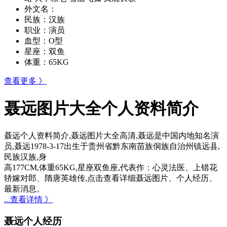
外文名：
民族：
汉族
职业：
演员
血型：
O型
星座：
双鱼
体重：
65KG
查看更多 》
聂远图片大全个人资料简介
聂远个人资料简介,聂远图片大全高清,聂远是中国内地知名演
员,聂远1978-3-17出生于贵州省黔东南苗族侗族自治州镇远县,
民族汉族,身
高177CM,体重65KG,星座双鱼座,代表作：心灵法医、上错花
轿嫁对郎、隋唐英雄传,点击查看详细聂远图片、个人经历、
最新消息。
...查看详情 》
聂远个人经历