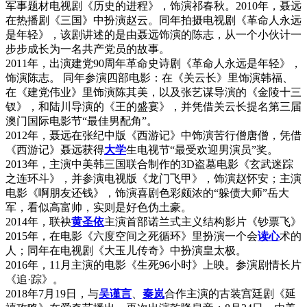
军事题材电视剧《历史的进程》，饰演祁春秋。2010年，聂远
在热播剧《三国》中扮演赵云。同年拍摄电视剧《革命人永远
是年轻》，该剧讲述的是由聂远饰演的陈志，从一个小伙计一
步步成长为一名共产党员的故事。
2011年，出演建党90周年革命史诗剧《革命人永远是年轻》，
饰演陈志。 同年参演四部电影：在《关云长》里饰演韩福、
在《建党伟业》里饰演陈其美，以及张艺谋导演的《金陵十三
钗》，和陆川导演的《王的盛宴》，并凭借关云长提名第三届
澳门国际电影节“最佳男配角”。
2012年，聂远在张纪中版《西游记》中饰演苦行僧唐僧，凭借
《西游记》聂远获得
大学
生电视节“最受欢迎男演员”奖。
2013年，主演中美韩三国联合制作的3D盗墓电影《玄武迷踪
之连环斗》，并参演电视版《龙门飞甲》，饰演赵怀安；主演
电影《啊朋友还钱》，饰演喜剧色彩颇浓的“躲债大师”岳大
军，看似高富帅，实则是好色伪土豪。
2014年，联袂
黄圣依
主演首部诺兰式主义结构影片《钞票飞》
2015年，在电影《六度空间之死循环》里扮演一个会
读心
术的
人；同年在电视剧《大玉儿传奇》中扮演皇太极。
2016年，11月主演的电影《生死96小时》上映。参演剧情长片
《追·踪》。
2018年7月19日，与
吴谨言
、
秦岚
合作主演的古装宫廷剧《延