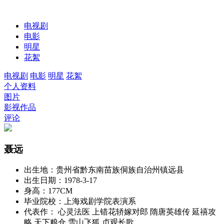
电视剧
电影
明星
花絮
电视剧
电影
明星
花絮
个人资料
图片
影视作品
评论
聂远
出生地：
贵州省黔东南苗族侗族自治州镇远县
出生日期：
1978-3-17
身高：
177CM
毕业院校：
上海戏剧学院表演系
代表作：
心灵法医 上错花轿嫁对郎 隋唐英雄传 延禧攻
略 天下粮仓 雪山飞狐 贞观长歌