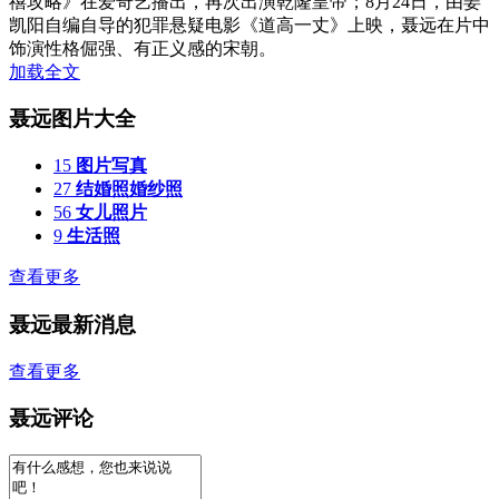
禧攻略》在爱奇艺播出，再次出演乾隆皇帝；8月24日，由姜
凯阳自编自导的犯罪悬疑电影《道高一丈》上映，聂远在片中
饰演性格倔强、有正义感的宋朝。
加载全文
聂远图片大全
15
图片写真
27
结婚照婚纱照
56
女儿照片
9
生活照
查看更多
聂远最新消息
查看更多
聂远评论